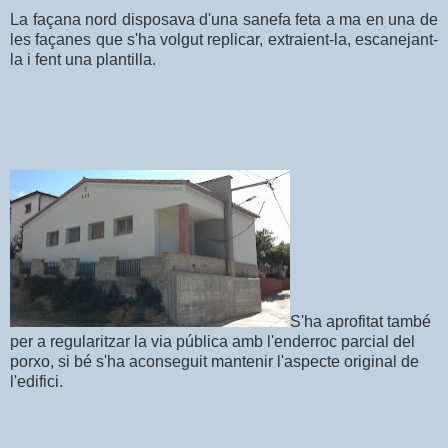
La façana nord disposava d'una
sa
n
e
fa
feta a ma en una de
les façanes que s'ha volgut re
plicar
, extraient-la, escanejant-
la i fen
t una plantilla
.
S'ha aprofitat també
per a regularitzar la via pública amb l'enderroc parcial del
porxo, si bé s'ha aconseguit mantenir l'aspecte original de
l'edifici.